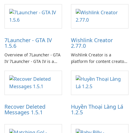
7Launcher - GTA IV
Wishlink Creator
1.5.6
2.77.0
Overview of 7Launcher - GTA
Wishlink Creator is a
IV 7Launcher - GTA IV is a
platform for content creators
specialized software
designed to monetize their
application designed to
work through built-in brand
optimize the gaming
partnerships and integrated
experience for Grand Theft
tools for content distribution
Auto IV.
and audience engagement.
Recover Deleted
Huyền Thoại Làng Lá
Messages 1.5.1
1.2.5