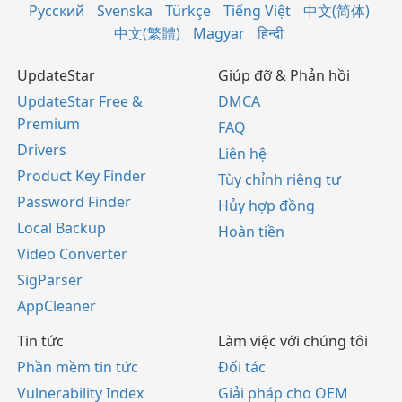
Русский
Svenska
Türkçe
Tiếng Việt
中文(简体)
中文(繁體)
Magyar
हिन्दी
UpdateStar
Giúp đỡ & Phản hồi
UpdateStar Free &
DMCA
Premium
FAQ
Drivers
Liên hệ
Product Key Finder
Tùy chỉnh riêng tư
Password Finder
Hủy hợp đồng
Local Backup
Hoàn tiền
Video Converter
SigParser
AppCleaner
Tin tức
Làm việc với chúng tôi
Phần mềm tin tức
Đối tác
Vulnerability Index
Giải pháp cho OEM