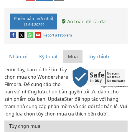
Phiên bản mới nhất
An toàn để cài đặt
15.6.4.20299
Report a Problem
Nhận xét
Kỹ thuật
Mua
Tùy chỉnh
Dưới đây, bạn có thể tìm tùy
Safe
No 
scam
chọn mua cho Wondershare
No 
fraud
to 
buy
No 
malware
Filmora. Để cung cấp cho
supported by UpdateStar.com
bạn với những lựa chọn bản quyền tối ưu dành cho
sản phẩm của bạn, UpdateStar đã hợp tác với hàng
trăm nhà cung cấp phần mềm và các đối tác bán lẻ. Vui
lòng lựa chọn tùy chọn mua ưa thích bên dưới.
Tùy chọn mua