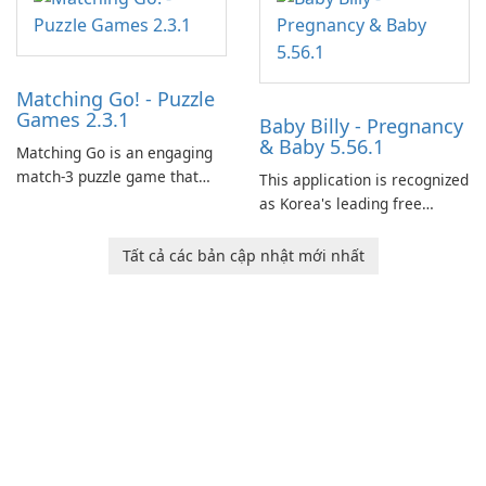
Matching Go! - Puzzle
Games 2.3.1
Baby Billy - Pregnancy
& Baby 5.56.1
Matching Go is an engaging
match-3 puzzle game that
This application is recognized
invites players to join Chloe
as Korea's leading free
and her charming corgi,
platform for pregnancy and
Ollie, on an adventurous
baby tracking, offering
Tất cả các bản cập nhật mới nhất
journey across diverse
essential healthcare tips and
landscapes.
doctor-approved articles.