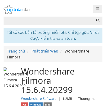
☰
Tất cả các bản tải xuống miễn phí. Chỉ tệp gốc. Virus
được kiểm tra và an toàn.
Trang chủ
Phát triển Web
Wondershare
Filmora
Wondershare
Filmora
15.6.4.20299
Wondershare Software
❘
1,2MB
❘
Thương mại
iOS
Windows
Mac