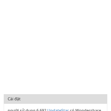
Cài đặt
người sử dụng 6.692
UpdateStar
có Wondershare