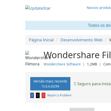
Nossos produt
Todos os dow
Página Inicial
Desenvolvimento Web
Wondershare Fi
Wondershare Software
❘
1,2MB
❘
Come
Versão mais recente
Seguro para insta
15.6.4.20299
Report a Problem