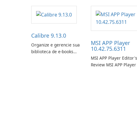
Calibre 9.13.0
MSI APP Player
Organize e gerencie sua
10.42.75.6311
biblioteca de e-books
MSI APP Player Editor'
com facilidade usando o
Review MSI APP Player 
Calibre.
MSI’s Windows Android
emulator built atop the
BlueStacks engine and
tuned for MSI hardwar