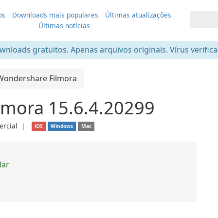
os
Downloads mais populares
Últimas atualizações
Últimas notícias
nloads gratuitos. Apenas arquivos originais. Vírus verific
Wondershare Filmora
lmora 15.6.4.20299
rcial
❘
iOS
Windows
Mac
lar