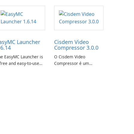
asyMC Launcher
Cisdem Video
.6.14
Compressor 3.0.0
he EasyMC Launcher is
O Cisdem Video
free and easy-to-use
Compressor é um
necraft launcher
software compacto de
veloped by EasyMC. It
compressão de vídeo
lows Minecraft players
para Mac. Ele permite
 quickly and easily
que os usuários
cess their favorite
compactem arquivos de
ervers and mods with
mídia definindo a
st a few clicks.
porcentagem, o tamanho
do arquivo de destino e
os parâmetros do
arquivo para garantir …