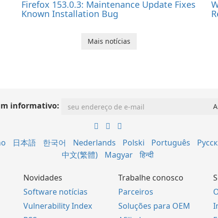
Firefox 153.0.3: Maintenance Update Fixes
W
Known Installation Bug
R
Mais notícias
im informativo:
no
日本語
한국어
Nederlands
Polski
Português
Русс
中文(繁體)
Magyar
हिन्दी
Novidades
Trabalhe conosco
S
Software notícias
Parceiros
O
Vulnerability Index
Soluções para OEM
I