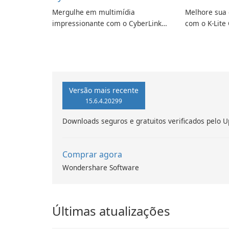
Mergulhe em multimídia
Melhore sua 
impressionante com o CyberLink
com o K-Lite 
PowerDVD
Versão mais recente
15.6.4.20299
Downloads seguros e gratuitos verificados pelo U
Comprar agora
Wondershare Software
Últimas atualizações