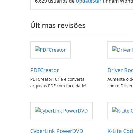
6.629 usuários de
UpdateStar
tinham Wonde
Últimas revisões
PDFCreator
Driver Bo
PDFCreator: Crie e converta
Aumente o d
arquivos PDF com facilidade!
com o Driver
CyberLink PowerDVD
K-Lite Cod