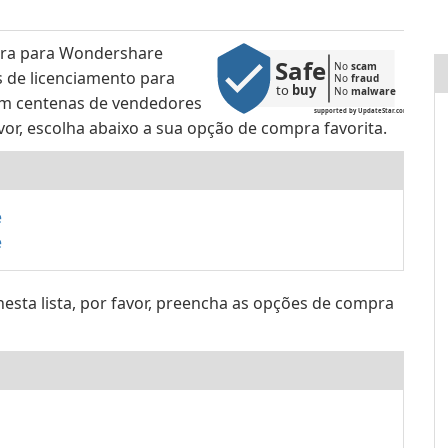
pra para Wondershare
Safe
No 
scam
s de licenciamento para
No 
fraud
to 
buy
No 
malware
com centenas de vendedores
supported by UpdateStar.com
vor, escolha abaixo a sua opção de compra favorita.
e
e
nesta lista, por favor, preencha as opções de compra