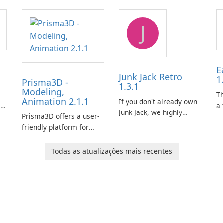
J
E
Junk Jack Retro
1
Prisma3D -
1.3.1
Modeling,
s
T
Animation 2.1.1
If you don't already own
is
a 
Junk Jack, we highly
Prisma3D offers a user-
Mi
recommend purchasing
friendly platform for
de
it before considering
aspiring 3D creators to
al
Junk Jack Retro. This
e.
bring their imagination
to
Todas as atualizações mais recentes
game is where it all
to life. With a wide range
ac
began! Junk Jack Retro,
of tools and features,
s
formerly known as Junk
this app allows users to
ju
Jack, now offers
easily design 3D models
widescreen support.
and generate captivating
animated scenes.