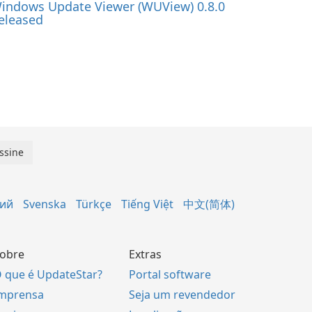
indows Update Viewer (WUView) 0.8.0
eleased
кий
Svenska
Türkçe
Tiếng Việt
中文(简体)
obre
Extras
 que é UpdateStar?
Portal software
mprensa
Seja um revendedor