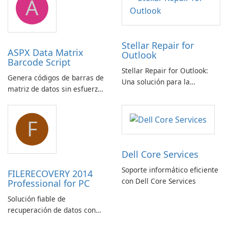
A
Stellar Repair for
ASPX Data Matrix
Outlook
Barcode Script
Stellar Repair for Outlook:
Genera códigos de barras de
Una solución para la
matriz de datos sin esfuerzo
recuperación de correo
con el script de código de
electrónico
barras de matriz de datos
F
ASPX
Dell Core Services
Soporte informático eficiente
FILERECOVERY 2014
con Dell Core Services
Professional for PC
Solución fiable de
recuperación de datos con
características robustas