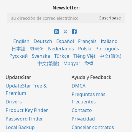
Newsletter:
English
Deutsch
Español
Français
Italiano
日本語
한국어
Nederlands
Polski
Português
Русский
Svenska
Türkçe
Tiếng Việt
中文(简体)
中文(繁體)
Magyar
हिन्दी
UpdateStar
Ayuda y Feedback
UpdateStar Free &
DMCA
Premium
Preguntas más
Drivers
frecuentes
Product Key Finder
Contacto
Password Finder
Privacidad
Local Backup
Cancelar contratos