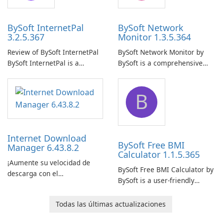
BySoft InternetPal
BySoft Network
3.2.5.367
Monitor 1.3.5.364
Review of BySoft InternetPal
BySoft Network Monitor by
BySoft InternetPal is a
BySoft is a comprehensive
comprehensive software
network monitoring software
application designed to
designed to help businesses
B
monitor your internet
effectively manage their
connection and provide real-
network infrastructure.
time insights into its
performance.
Internet Download
BySoft Free BMI
Manager 6.43.8.2
Calculator 1.1.5.365
¡Aumente su velocidad de
BySoft Free BMI Calculator by
descarga con el
BySoft is a user-friendly
Administrador de descargas
software application
de Internet!
designed to help you
Todas las últimas actualizaciones
calculate your Body Mass