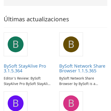
Últimas actualizaciones
B
B
BySoft StayAlive Pro
BySoft Network Share
3.1.5.364
Browser 1.1.5.365
Editor's Review: BySoft
BySoft Network Share
StayAlive Pro BySoft StayAlive
Browser by BySoft is a
Pro is a reliable software
comprehensive software
application designed to
application that allows users
B
B
ensure the continuous and
to easily browse and manage
uninterrupted operation of
shared folders on their
your computer system.
network.