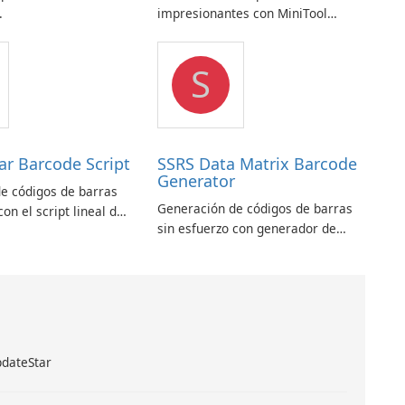
.
impresionantes con MiniTool
MovieMaker.
S
ar Barcode Script
SSRS Data Matrix Barcode
Generator
e códigos de barras
Generación de códigos de barras
con el script lineal de
sin esfuerzo con generador de
arras ASPX
códigos de barras SSRS Data
Matrix
pdateStar