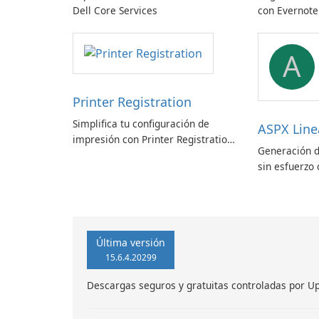
Dell Core Services
con Evernote
A
Printer Registration
Simplifica tu configuración de
ASPX Line
impresión con Printer Registration
Generación d
by Canon Inc.
sin esfuerzo 
códigos de b
Última versión
15.6.4.20299
Descargas seguros y gratuitas controladas por U