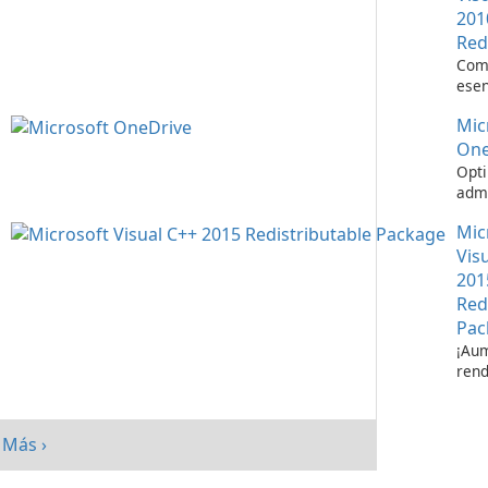
201
Red
Com
esen
ejec
Mic
apli
Visu
One
Opti
admi
de a
Mic
Micr
One
Vis
201
Red
Pac
¡Aum
rend
su s
paq
redi
Más ›
Micr
C++ 