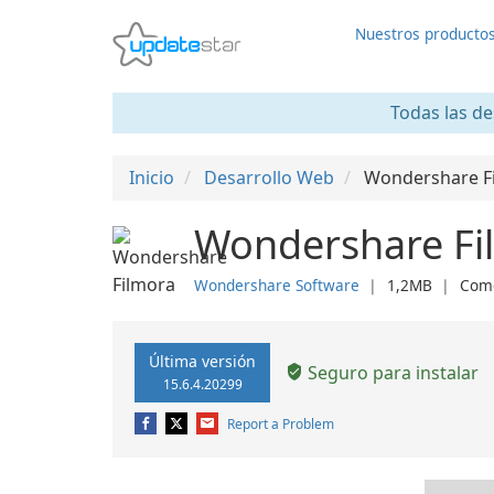
Nuestros producto
Todas las de
Inicio
Desarrollo Web
Wondershare F
Wondershare Fi
Wondershare Software
❘
1,2MB
❘
Come
Última versión
Seguro para instalar
15.6.4.20299
Report a Problem