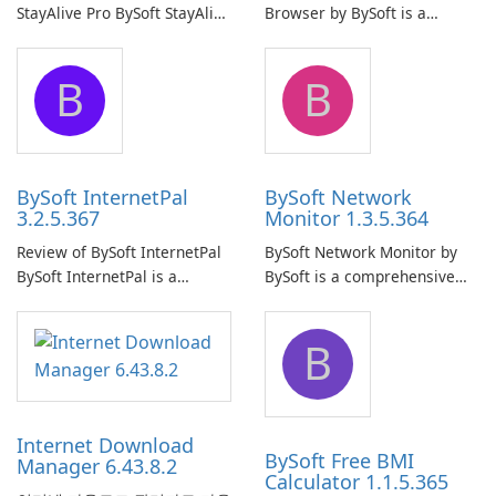
StayAlive Pro BySoft StayAlive
Browser by BySoft is a
Pro is a reliable software
comprehensive software
application designed to
application that allows users
B
B
ensure the continuous and
to easily browse and manage
uninterrupted operation of
shared folders on their
your computer system.
network.
BySoft InternetPal
BySoft Network
3.2.5.367
Monitor 1.3.5.364
Review of BySoft InternetPal
BySoft Network Monitor by
BySoft InternetPal is a
BySoft is a comprehensive
comprehensive software
network monitoring software
application designed to
designed to help businesses
B
monitor your internet
effectively manage their
connection and provide real-
network infrastructure.
time insights into its
performance.
Internet Download
BySoft Free BMI
Manager 6.43.8.2
Calculator 1.1.5.365