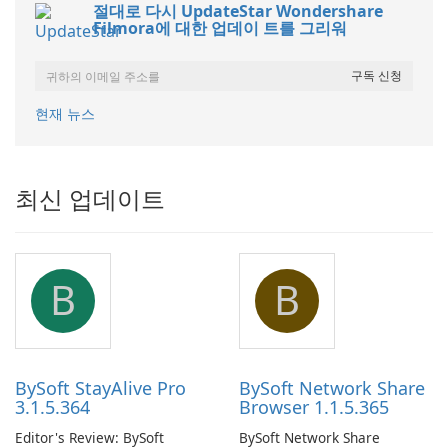
절대로 다시 UpdateStar Wondershare
Filmora에 대한 업데이 트를 그리워
현재 뉴스
최신 업데이트
B
B
BySoft StayAlive Pro
BySoft Network Share
3.1.5.364
Browser 1.1.5.365
Editor's Review: BySoft
BySoft Network Share