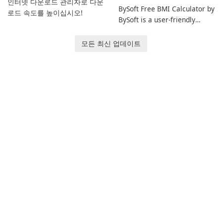
인터넷 다운로드 관리자로 다운
BySoft Free BMI Calculator by
로드 속도를 높이십시오!
BySoft is a user-friendly
software application
designed to help you
모든 최신 업데이트
calculate your Body Mass
Index quickly and accurately.