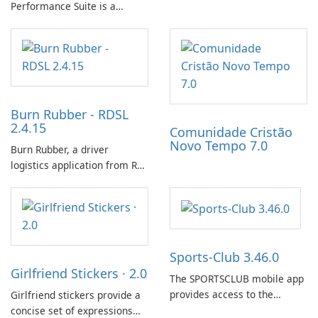
Performance Suite is a
experience centers on
network optimization utility
incubating eggs and
designed to identify factors
expanding gameplay through
that affect connectivity and
continued hatching.
apply adaptive adjustments.
Burn Rubber - RDSL
2.4.15
Comunidade Cristão
Novo Tempo 7.0
Burn Rubber, a driver
logistics application from Rail
Delivery Services, is designed
to streamline communication
between drivers and
dispatchers, focusing on
efficient information sharing
Sports-Club 3.46.0
to support day-to-day
Girlfriend Stickers · 2.0
coordination and operations.
The SPORTSCLUB mobile app
provides access to the
Girlfriend stickers provide a
SPORTSCLUB fitness studio
concise set of expressions