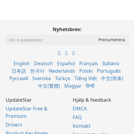
Nyhetsbrev:
English
Deutsch
Español
Français
Italiano
日本語
한국어
Nederlands
Polski
Português
Русский
Svenska
Türkçe
Tiếng Việt
中文(简体)
中文(繁體)
Magyar
हिन्दी
UpdateStar
Hjälp & feedback
UpdateStar Free &
DMCA
Premium
FAQ
Drivers
Kontakt
Product Key Finder