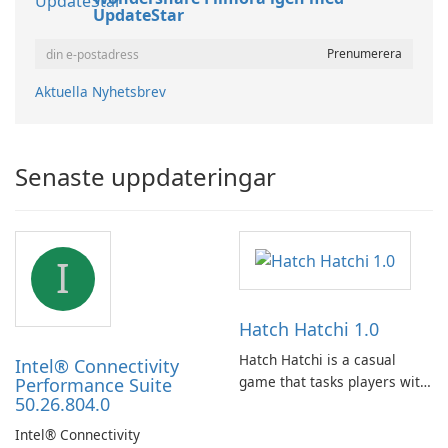
UpdateStar
Aktuella Nyhetsbrev
Senaste uppdateringar
I
Hatch Hatchi 1.0
Hatch Hatchi is a casual
Intel® Connectivity
game that tasks players with
Performance Suite
50.26.804.0
achieving a high score,
hatching eggs, and sharing
Intel® Connectivity
progress with friends. The