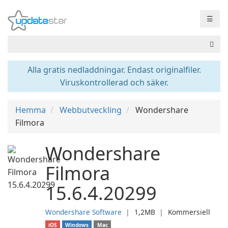
☰
Alla gratis nedladdningar. Endast originalfiler.
Viruskontrollerad och säker.
Hemma
Webbutveckling
Wondershare
Filmora
Wondershare
Filmora
15.6.4.20299
Wondershare Software
❘
1,2MB
❘
Kommersiell
iOS
Windows
Mac