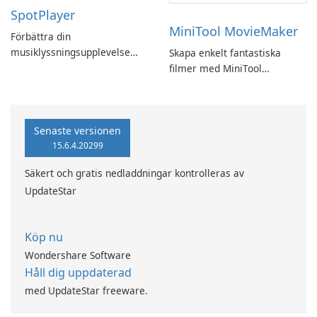
SpotPlayer
MiniTool MovieMaker
Förbättra din
musiklyssningsupplevelse
Skapa enkelt fantastiska
med SpotPlayer
filmer med MiniTool
MovieMaker.
Senaste versionen
15.6.4.20299
Säkert och gratis nedladdningar kontrolleras av
UpdateStar
Köp nu
Wondershare Software
Håll dig uppdaterad
med UpdateStar freeware.