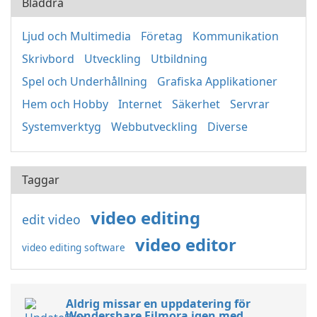
Bläddra
Ljud och Multimedia
Företag
Kommunikation
Skrivbord
Utveckling
Utbildning
Spel och Underhållning
Grafiska Applikationer
Hem och Hobby
Internet
Säkerhet
Servrar
Systemverktyg
Webbutveckling
Diverse
Taggar
video editing
edit video
video editor
video editing software
Aldrig missar en uppdatering för
Wondershare Filmora igen med