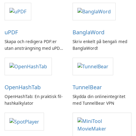
uPDF
BanglaWord
Skapa och redigera PDF:er
Skriv enkelt på bengali med
utan ansträngning med uPDF
BanglaWord!
by UPDF
OpenHashTab
TunnelBear
OpenHashTab: En praktisk fil-
Skydda din onlineintegritet
hashkalkylator
med TunnelBear VPN