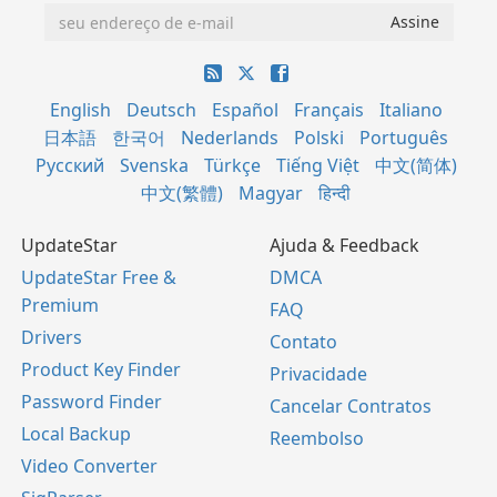
English
Deutsch
Español
Français
Italiano
日本語
한국어
Nederlands
Polski
Português
Русский
Svenska
Türkçe
Tiếng Việt
中文(简体)
中文(繁體)
Magyar
हिन्दी
UpdateStar
Ajuda & Feedback
UpdateStar Free &
DMCA
Premium
FAQ
Drivers
Contato
Product Key Finder
Privacidade
Password Finder
Cancelar Contratos
Local Backup
Reembolso
Video Converter