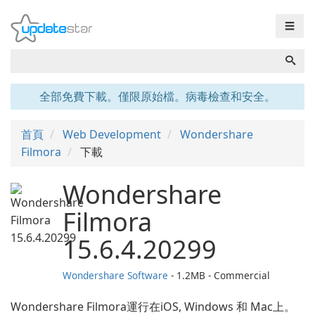
☰
全部免費下載。僅限原始檔。病毒檢查和安全。
首頁
Web Development
Wondershare
Filmora
下載
Wondershare
Filmora
15.6.4.20299
Wondershare Software
- 1.2MB - Commercial
Wondershare Filmora運行在iOS, Windows 和 Mac上。