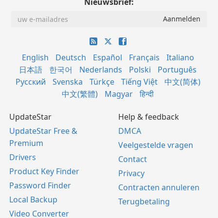
Nieuwsbrief:
English
Deutsch
Español
Français
Italiano
日本語
한국어
Nederlands
Polski
Português
Русский
Svenska
Türkçe
Tiếng Việt
中文(简体)
中文(繁體)
Magyar
हिन्दी
UpdateStar
Help & feedback
UpdateStar Free &
DMCA
Premium
Veelgestelde vragen
Drivers
Contact
Product Key Finder
Privacy
Password Finder
Contracten annuleren
Local Backup
Terugbetaling
Video Converter