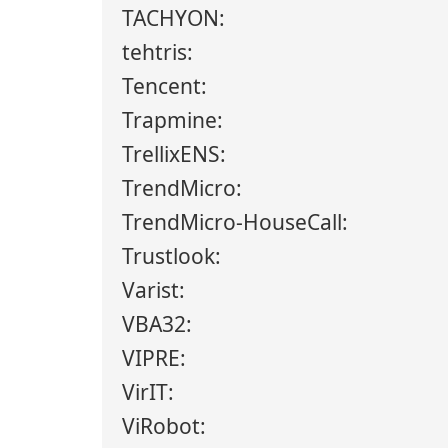
TACHYON:
tehtris:
Tencent:
Trapmine:
TrellixENS:
TrendMicro:
TrendMicro-HouseCall:
Trustlook:
Varist:
VBA32:
VIPRE:
VirIT:
ViRobot: