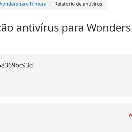
Wondershare Filmora
Relatório de antivírus
ação antivírus para Wonder
68369bc93d
w