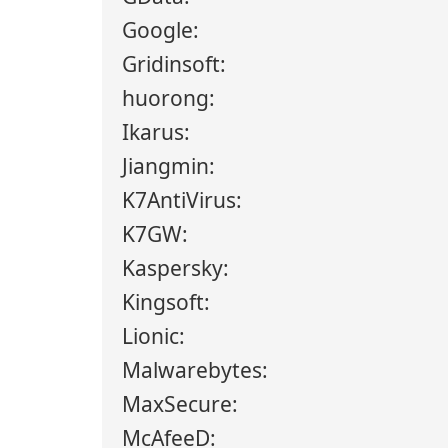
Google:
Gridinsoft:
huorong:
Ikarus:
Jiangmin:
K7AntiVirus:
K7GW:
Kaspersky:
Kingsoft:
Lionic:
Malwarebytes:
MaxSecure:
McAfeeD: