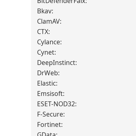
BitDefenderFalx:
Bkav:
ClamAV:
CTX:
Cylance:
Cynet:
DeepInstinct:
DrWeb:
Elastic:
Emsisoft:
ESET-NOD32:
F-Secure:
Fortinet:
GData: