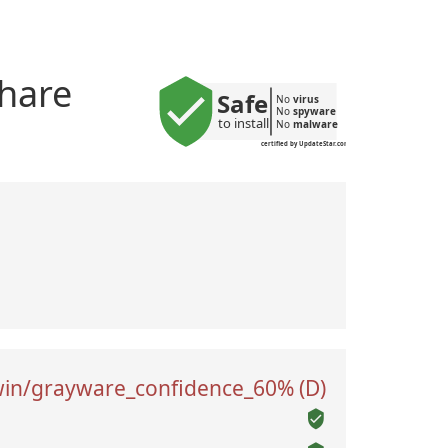
share
Safe
No 
virus
No 
spyware
to install
No 
malware
certified by UpdateStar.com
in/grayware_confidence_60% (D)